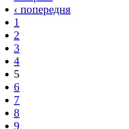
‹ попередня
1
2
3
4
5
6
7
8
9