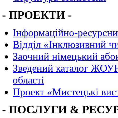
- ПРОЕКТИ -
Інформаційно-ресурсни
Вiддiл «Інклюзивний ч
Заочний німецький або
Зведений каталог ЖОУН
області
Проект «Мистецькі вис
- ПОСЛУГИ & РЕСУР