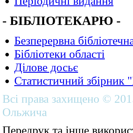
Періодичні видання
- БІБЛІОТЕКАРЮ -
Безперервна бібліотечна
Бібліотеки області
Ділове досьє
Статистичний збірник 
Всі права захищено © 20
Ольжича
Передрук та інше викорис