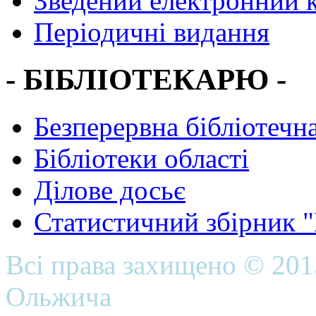
Зведений електронний к
Періодичні видання
- БІБЛІОТЕКАРЮ -
Безперервна бібліотечна
Бібліотеки області
Ділове досьє
Статистичний збірник 
Всі права захищено © 20
Ольжича