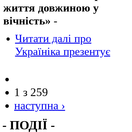
життя довжиною у
вічність»
-
Читати далі
про
Україніка презентує
1 з 259
наступна ›
- ПОДІЇ -