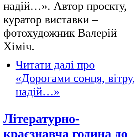
надій…». Автор проєкту,
куратор виставки –
фотохудожник Валерій
Хіміч.
Читати далі
про
«Дорогами сонця, вітру,
надій…»
Літературно-
краєзнавча година до