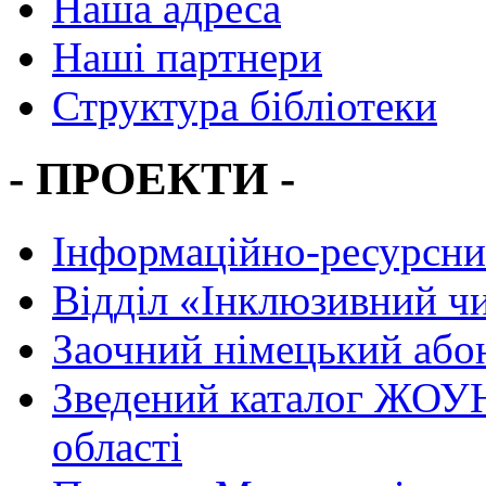
Наша адреса
Наші партнери
Структура бібліотеки
- ПРОЕКТИ -
Інформаційно-ресурсни
Вiддiл «Інклюзивний ч
Заочний німецький або
Зведений каталог ЖОУН
області