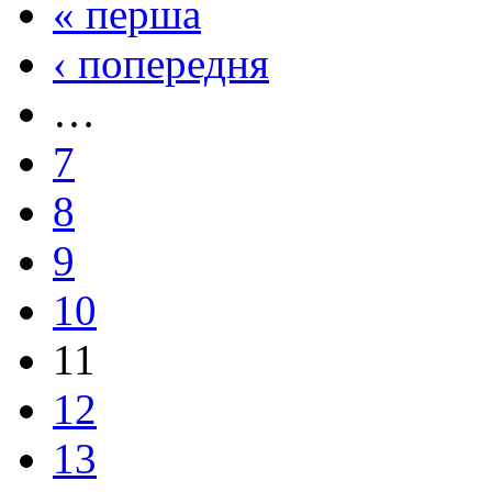
« перша
‹ попередня
…
7
8
9
10
11
12
13