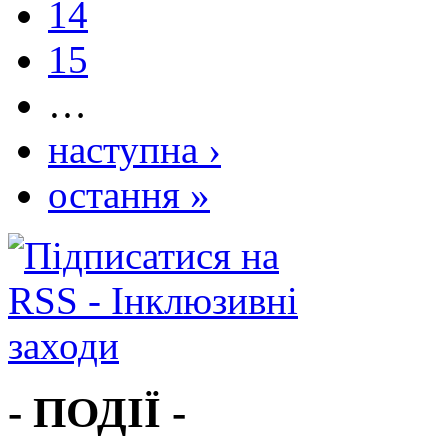
14
15
…
наступна ›
остання »
- ПОДІЇ -