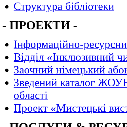
Структура бібліотеки
- ПРОЕКТИ -
Інформаційно-ресурсни
Вiддiл «Інклюзивний ч
Заочний німецький або
Зведений каталог ЖОУН
області
Проект «Мистецькі вис
- ПОСЛУГИ & РЕСУР