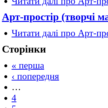
Читати далі
про Арт-про
Арт-простір (творчі м
Читати далі
про Арт-про
Сторінки
« перша
‹ попередня
…
4