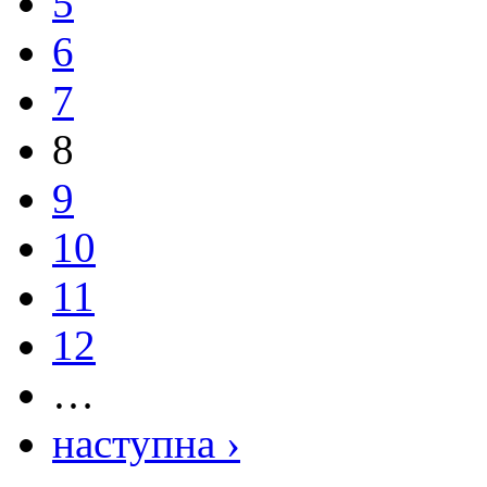
5
6
7
8
9
10
11
12
…
наступна ›