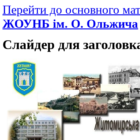
Перейти до основного мат
ЖОУНБ ім. О. Ольжича
Слайдер для заголовк