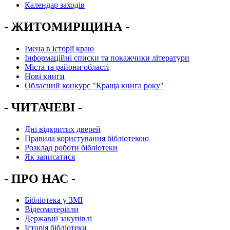
Календар заходів
- ЖИТОМИРЩИНА -
Імена в історії краю
Інформаційні списки та покажчики літератури
Міста та райони області
Нові книги
Обласний конкурс "Краща книга року"
- ЧИТАЧЕВІ -
Дні відкритих дверей
Правила користування бібліотекою
Розклад роботи бібліотеки
Як записатися
- ПРО НАС -
Бібліотека у ЗМІ
Відеоматеріали
Державні закупівлі
Історія бібліотеки