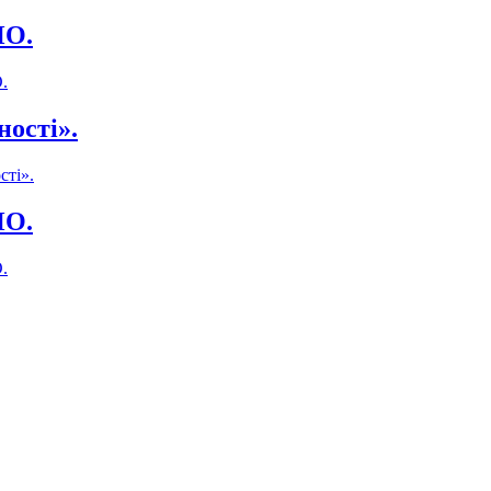
ПО.
.
ності».
сті».
ПО.
.