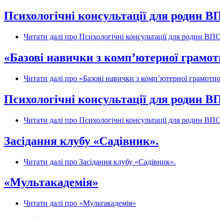
Психологічні консультації для родин В
Читати далі
про Психологічні консультації для родин ВПО
«Базові навички з комп’ютерної грамот
Читати далі
про «Базові навички з комп’ютерної грамотно
Психологічні консультації для родин В
Читати далі
про Психологічні консультації для родин ВПО
Засідання клубу «Садівник».
Читати далі
про Засідання клубу «Садівник».
«Мультакадемія»
Читати далі
про «Мультакадемія»