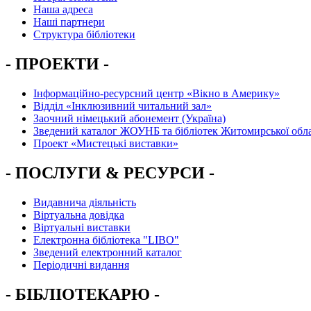
Наша адреса
Наші партнери
Структура бібліотеки
- ПРОЕКТИ -
Інформаційно-ресурсний центр «Вікно в Америку»
Вiддiл «Інклюзивний читальний зал»
Заочний німецький абонемент (Україна)
Зведений каталог ЖОУНБ та бібліотек Житомирської обла
Проект «Мистецькі виставки»
- ПОСЛУГИ & РЕСУРСИ -
Видавнича діяльність
Віртуальна довідка
Віртуальні виставки
Електронна бібліотека "LIBO"
Зведений електронний каталог
Періодичні видання
- БІБЛІОТЕКАРЮ -