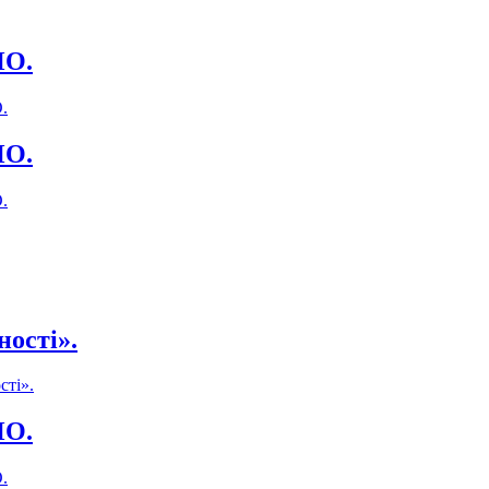
ПО.
.
ПО.
.
ності».
сті».
ПО.
.