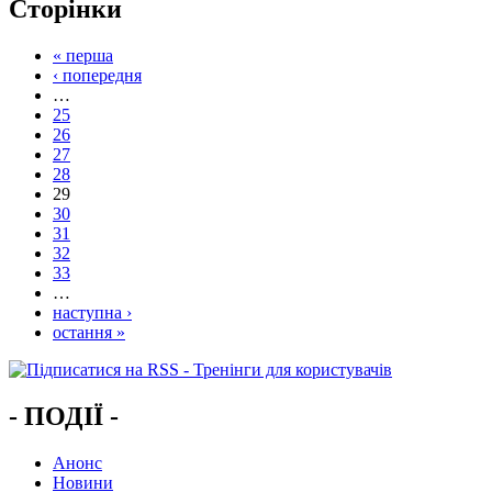
Сторінки
« перша
‹ попередня
…
25
26
27
28
29
30
31
32
33
…
наступна ›
остання »
- ПОДІЇ -
Анонс
Новини