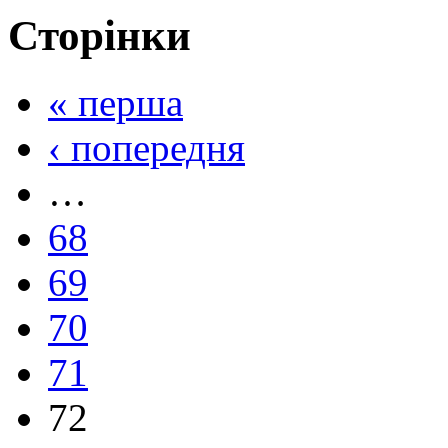
Сторінки
« перша
‹ попередня
…
68
69
70
71
72