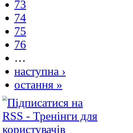
73
74
75
76
…
наступна ›
остання »