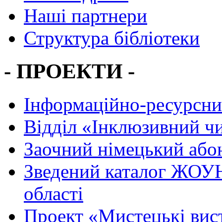
Наші партнери
Структура бібліотеки
- ПРОЕКТИ -
Інформаційно-ресурсни
Вiддiл «Інклюзивний ч
Заочний німецький або
Зведений каталог ЖОУН
області
Проект «Мистецькі вис