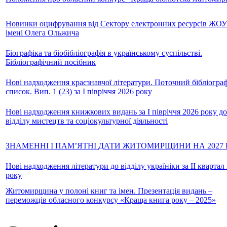
Новинки оцифрування від Сектору електронних ресурсів ЖО
імені Олега Ольжича
Біографіка та біобібліографія в українському суспільстві.
Бібліографічний посібник
Нові надходження краєзнавчої літератури. Поточний бібліогра
список. Вип. 1 (23) за І півріччя 2026 року
Нові надходження книжкових видань за І півріччя 2026 року до
відділу мистецтв та соціокультурної діяльності
ЗНАМЕННІ І ПАМ’ЯТНІ ДАТИ ЖИТОМИРЩИНИ НА 2027 
Нові надходження літератури до відділу україніки за ІІ квартал
року
Житомирщина у полоні книг та імен. Презентація видань –
переможців обласного конкурсу «Краща книга року – 2025»