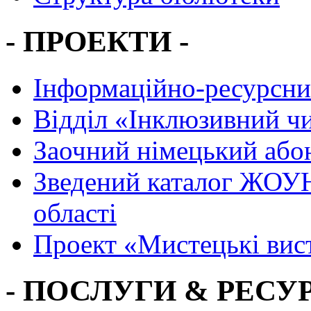
- ПРОЕКТИ -
Інформаційно-ресурсни
Вiддiл «Інклюзивний ч
Заочний німецький або
Зведений каталог ЖОУН
області
Проект «Мистецькі вис
- ПОСЛУГИ & РЕСУР