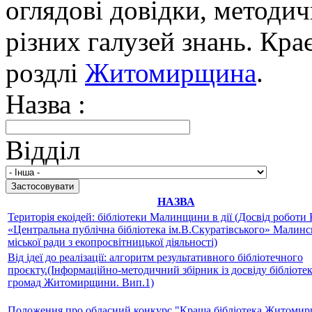
оглядові довідки, методич
різних галузей знань. Кра
роздлі
Житомирщина
.
Назва :
Відділ
НАЗВА
Територія екоідей: бібліотеки Малинщини в дії (Досвід роботи
«Центральна публічна бібліотека ім.В.Скуратівського» Малинс
міської ради з екопросвітницької діяльності)
Від ідеї до реалізації: алгоритм результативного бібліотечного
проєкту.(Інформаційно-методичний збірник із досвіду бібліоте
громад Житомирщини. Вип.1)
Положення про обласний конкурс "Краща бібліотека Житоми