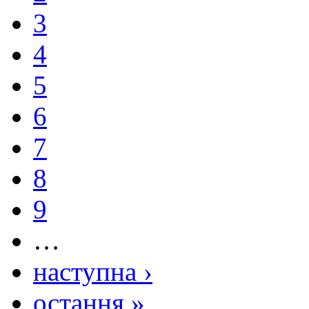
3
4
5
6
7
8
9
…
наступна ›
остання »