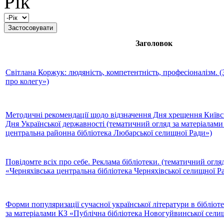
Рік
Заголовок
Світлана Коржук: людяність, компетентність, професіоналізм. 
про колегу»)
Методичні рекомендації щодо відзначення Дня хрещення Київсь
Дня Української державності (тематичний огляд за матеріалам
центральна районна бібліотека Любарської селищної Ради»)
Повідомте всіх про себе. Реклама бібліотеки. (тематичний огля
«Черняхівська центральна бібліотека Черняхівської селищної Р
Форми популяризації сучасної української літератури в бібліот
за матеріалами КЗ «Публічна бібліотека Новогуйвинської сели