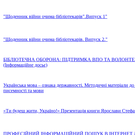
"Щоденник війни очима бібліотекарів".Випуск 1"
"Щоденник війни очима бібліотекарів. Випуск 2."
БІБЛІОТЕЧНА ОБОРОНА: ПІДТРИМКА ВПО ТА ВОЛОНТ
(Інформаційне досьє)
Українська мова – ознака державності. Методичні матеріали до
писемності та мови
«Ти будеш жити, Україно!» Презентація книги Ярослави Стеф
ПРОФЕСІЙНИЙ ІНФОРМАЦІЙНИЙ ПОШУК В ІНТЕРНЕТ 