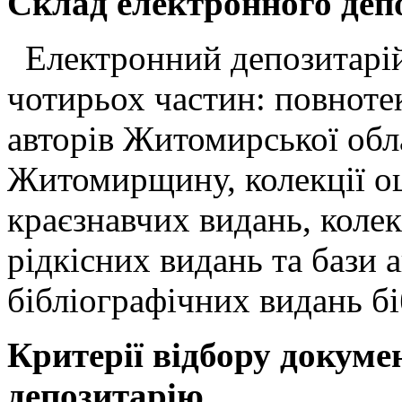
Склад електронного деп
Електронний депозитарій
чотирьох частин: повнотек
авторів Житомирської обла
Житомирщину, колекції о
краєзнавчих видань, коле
рідкісних видань та бази 
бібліографічних видань бі
Критерії відбору докуме
депозитарію