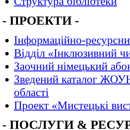
Структура бібліотеки
- ПРОЕКТИ -
Інформаційно-ресурсни
Вiддiл «Інклюзивний ч
Заочний німецький або
Зведений каталог ЖОУН
області
Проект «Мистецькі вис
- ПОСЛУГИ & РЕСУР