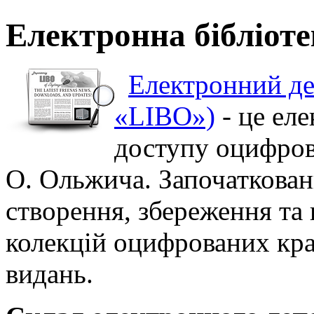
Електронна бібліот
Електронний д
«LIBO»)
- це ел
доступу оцифро
О. Ольжича. Започаткован
створення, збереження та
колекцій оцифрованих кра
видань.