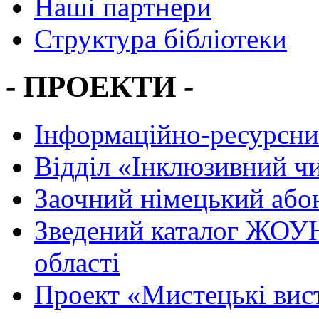
Наші партнери
Структура бібліотеки
- ПРОЕКТИ -
Інформаційно-ресурсни
Вiддiл «Інклюзивний ч
Заочний німецький або
Зведений каталог ЖОУН
області
Проект «Мистецькі вис