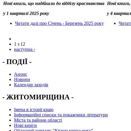
Нові книги, що надійшли до відділу краєзнавства
Нові книги,
у 1 кварталі 2025 року
у 4 квартал
Читати далі
про Січень - Березень 2025 року
Читат
1 з 12
наступна ›
- ПОДІЇ -
Анонс
Новини
Календар заходів
- ЖИТОМИРЩИНА -
Імена в історії краю
Інформаційні списки та покажчики літератури
Міста та райони області
Нові книги
Обласний конкурс "Краща книга року"