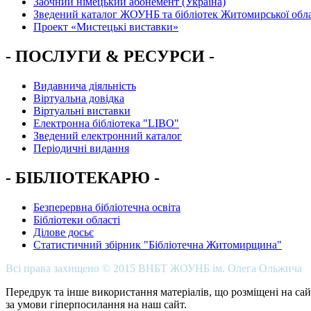
Заочний німецький абонемент (Україна)
Зведений каталог ЖОУНБ та бібліотек Житомирської обла
Проект «Мистецькі виставки»
- ПОСЛУГИ & РЕСУРСИ -
Видавнича діяльність
Віртуальна довідка
Віртуальні виставки
Електронна бібліотека "LIBO"
Зведений електронний каталог
Періодичні видання
- БІБЛІОТЕКАРЮ -
Безперервна бібліотечна освіта
Бібліотеки області
Ділове досьє
Статистичний збірник "Бібліотечна Житомирщина"
Всі права захищено © 2015 ВНБТ ЖОУНБ ім. Олега Ольжича
Передрук та інше використання матеріалів, що розміщені на сай
за умови гіперпосилання на наш сайт.