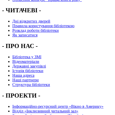
- ЧИТАЧЕВІ -
Дні відкритих дверей
Правила користування бібліотекою
Розклад роботи бібліотеки
Як записатися
- ПРО НАС -
Бібліотека у ЗМІ
Відеоматеріали
Державні закупівлі
Історія бібліотеки
Наша адреса
Наші партнери
Структура бібліотеки
- ПРОЕКТИ -
Інформаційно-ресурсний центр «Вікно в Америку»
Вiддiл «Інклюзивний читальний зал»