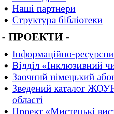
Наші партнери
Структура бібліотеки
- ПРОЕКТИ -
Інформаційно-ресурсни
Вiддiл «Інклюзивний ч
Заочний німецький або
Зведений каталог ЖОУН
області
Проект «Мистецькі вис