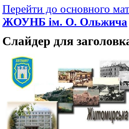
Перейти до основного мат
ЖОУНБ ім. О. Ольжича
Слайдер для заголовк