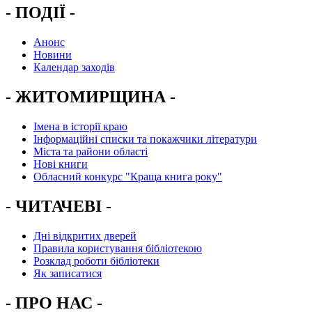
- ПОДІЇ -
Анонс
Новини
Календар заходів
- ЖИТОМИРЩИНА -
Імена в історії краю
Інформаційні списки та покажчики літератури
Міста та райони області
Нові книги
Обласний конкурс "Краща книга року"
- ЧИТАЧЕВІ -
Дні відкритих дверей
Правила користування бібліотекою
Розклад роботи бібліотеки
Як записатися
- ПРО НАС -