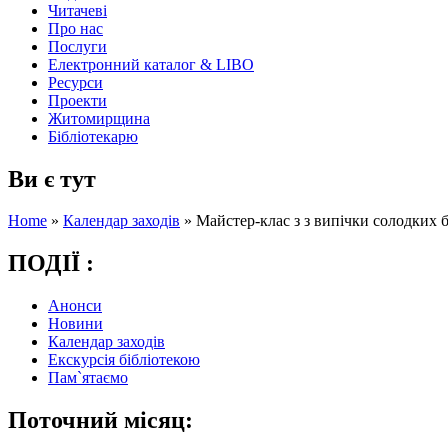
Читачеві
Про нас
Послуги
Електронний каталог & LIBO
Ресурси
Проекти
Житомирщина
Бібліотекарю
Ви є тут
Home
»
Календар заходів
»
Майстер-клас з з випічки солодких 
ПОДІЇ :
Анонси
Новини
Календар заходів
Екскурсія бібліотекою
Пам`ятаємо
Поточний місяц: