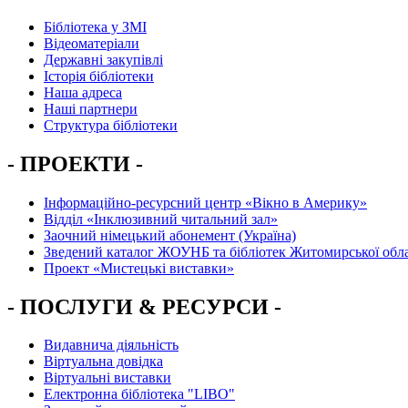
Бібліотека у ЗМІ
Відеоматеріали
Державні закупівлі
Історія бібліотеки
Наша адреса
Наші партнери
Структура бібліотеки
- ПРОЕКТИ -
Інформаційно-ресурсний центр «Вікно в Америку»
Вiддiл «Інклюзивний читальний зал»
Заочний німецький абонемент (Україна)
Зведений каталог ЖОУНБ та бібліотек Житомирської обла
Проект «Мистецькі виставки»
- ПОСЛУГИ & РЕСУРСИ -
Видавнича діяльність
Віртуальна довідка
Віртуальні виставки
Електронна бібліотека "LIBO"