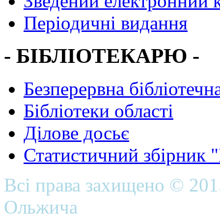
Зведений електронний к
Періодичні видання
- БІБЛІОТЕКАРЮ -
Безперервна бібліотечна
Бібліотеки області
Ділове досьє
Статистичний збірник 
Всі права захищено © 20
Ольжича