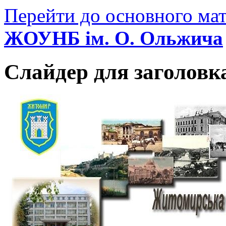
Перейти до основного мат
ЖОУНБ ім. О. Ольжича
Слайдер для заголовк