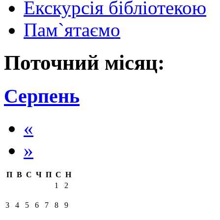
Екскурсія бібліотекою
Пам`ятаємо
Поточний місяц:
Серпень
«
»
П
В
С
Ч
П
С
Н
1
2
3
4
5
6
7
8
9