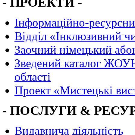
- ПРОЕКТИ -
Інформаційно-ресурсни
Вiддiл «Інклюзивний ч
Заочний німецький або
Зведений каталог ЖОУН
області
Проект «Мистецькі вис
- ПОСЛУГИ & РЕСУР
Видавнича діяльність