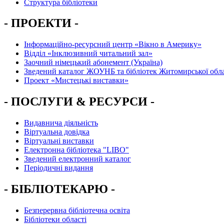
Структура бібліотеки
- ПРОЕКТИ -
Інформаційно-ресурсний центр «Вікно в Америку»
Вiддiл «Інклюзивний читальний зал»
Заочний німецький абонемент (Україна)
Зведений каталог ЖОУНБ та бібліотек Житомирської обла
Проект «Мистецькі виставки»
- ПОСЛУГИ & РЕСУРСИ -
Видавнича діяльність
Віртуальна довідка
Віртуальні виставки
Електронна бібліотека "LIBO"
Зведений електронний каталог
Періодичні видання
- БІБЛІОТЕКАРЮ -
Безперервна бібліотечна освіта
Бібліотеки області