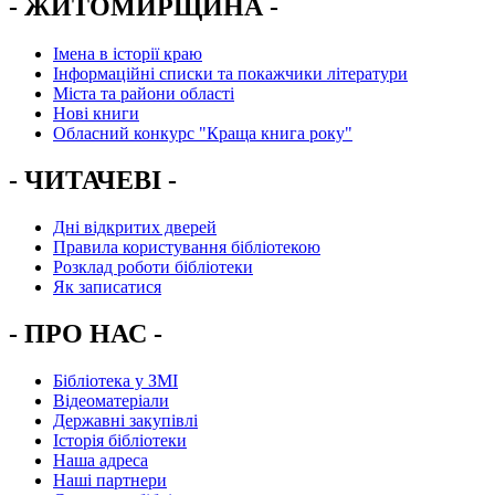
- ЖИТОМИРЩИНА -
Імена в історії краю
Інформаційні списки та покажчики літератури
Міста та райони області
Нові книги
Обласний конкурс "Краща книга року"
- ЧИТАЧЕВІ -
Дні відкритих дверей
Правила користування бібліотекою
Розклад роботи бібліотеки
Як записатися
- ПРО НАС -
Бібліотека у ЗМІ
Відеоматеріали
Державні закупівлі
Історія бібліотеки
Наша адреса
Наші партнери