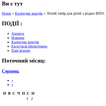
Ви є тут
Home
»
Календар заходів
»
Літній табір для дітей з родин ВПО.
ПОДІЇ :
Анонси
Новини
Календар заходів
Екскурсія бібліотекою
Пам`ятаємо
Поточний місяц:
Серпень
«
»
П
В
С
Ч
П
С
Н
1
2