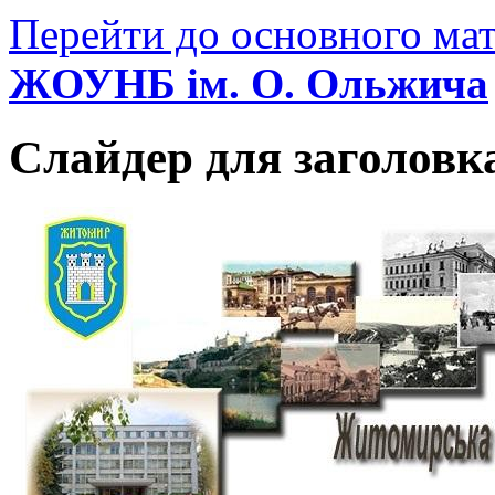
Перейти до основного мат
ЖОУНБ ім. О. Ольжича
Слайдер для заголовк