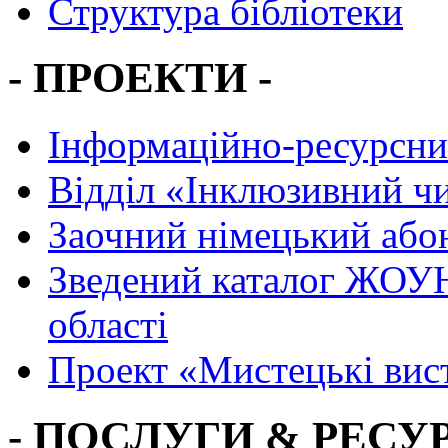
Структура бібліотеки
- ПРОЕКТИ -
Інформаційно-ресурсни
Вiддiл «Інклюзивний ч
Заочний німецький або
Зведений каталог ЖОУН
області
Проект «Мистецькі вис
- ПОСЛУГИ & РЕСУР