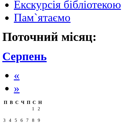
Екскурсія бібліотекою
Пам`ятаємо
Поточний місяц:
Серпень
«
»
П
В
С
Ч
П
С
Н
1
2
3
4
5
6
7
8
9