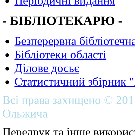
Періодичні видання
- БІБЛІОТЕКАРЮ -
Безперервна бібліотечна
Бібліотеки області
Ділове досьє
Статистичний збірник 
Всі права захищено © 20
Ольжича
Передрук та інше викорис