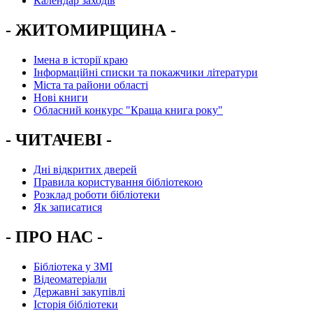
Календар заходів
- ЖИТОМИРЩИНА -
Імена в історії краю
Інформаційні списки та покажчики літератури
Міста та райони області
Нові книги
Обласний конкурс "Краща книга року"
- ЧИТАЧЕВІ -
Дні відкритих дверей
Правила користування бібліотекою
Розклад роботи бібліотеки
Як записатися
- ПРО НАС -
Бібліотека у ЗМІ
Відеоматеріали
Державні закупівлі
Історія бібліотеки