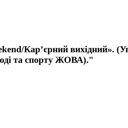
ekend/Кар’єрний вихідний». (У
оді та спорту ЖОВА)."