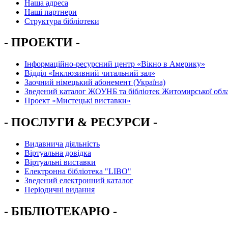
Наша адреса
Наші партнери
Структура бібліотеки
- ПРОЕКТИ -
Інформаційно-ресурсний центр «Вікно в Америку»
Вiддiл «Інклюзивний читальний зал»
Заочний німецький абонемент (Україна)
Зведений каталог ЖОУНБ та бібліотек Житомирської обла
Проект «Мистецькі виставки»
- ПОСЛУГИ & РЕСУРСИ -
Видавнича діяльність
Віртуальна довідка
Віртуальні виставки
Електронна бібліотека "LIBO"
Зведений електронний каталог
Періодичні видання
- БІБЛІОТЕКАРЮ -