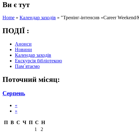
Ви є тут
Home
»
Календар заходів
»
"Тренінг-інтенсив «Career Weekend/
ПОДІЇ :
Анонси
Новини
Календар заходів
Екскурсія бібліотекою
Пам`ятаємо
Поточний місяц:
Серпень
«
»
П
В
С
Ч
П
С
Н
1
2