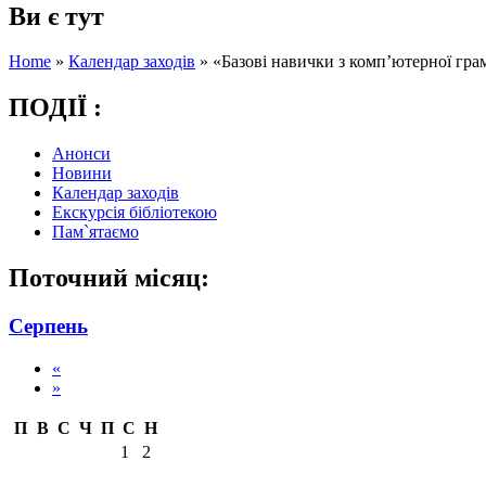
Ви є тут
Home
»
Календар заходів
»
«Базові навички з комп’ютерної гра
ПОДІЇ :
Анонси
Новини
Календар заходів
Екскурсія бібліотекою
Пам`ятаємо
Поточний місяц:
Серпень
«
»
П
В
С
Ч
П
С
Н
1
2