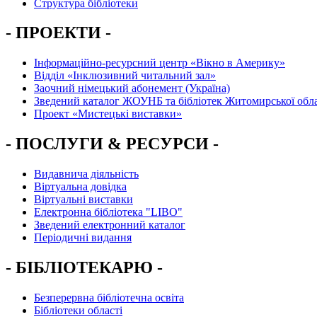
Структура бібліотеки
- ПРОЕКТИ -
Інформаційно-ресурсний центр «Вікно в Америку»
Вiддiл «Інклюзивний читальний зал»
Заочний німецький абонемент (Україна)
Зведений каталог ЖОУНБ та бібліотек Житомирської обла
Проект «Мистецькі виставки»
- ПОСЛУГИ & РЕСУРСИ -
Видавнича діяльність
Віртуальна довідка
Віртуальні виставки
Електронна бібліотека "LIBO"
Зведений електронний каталог
Періодичні видання
- БІБЛІОТЕКАРЮ -
Безперервна бібліотечна освіта
Бібліотеки області