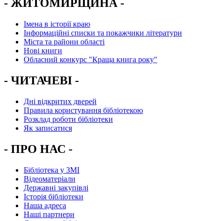
- ЖИТОМИРЩИНА -
Імена в історії краю
Інформаційні списки та покажчики літератури
Міста та райони області
Нові книги
Обласний конкурс "Краща книга року"
- ЧИТАЧЕВІ -
Дні відкритих дверей
Правила користування бібліотекою
Розклад роботи бібліотеки
Як записатися
- ПРО НАС -
Бібліотека у ЗМІ
Відеоматеріали
Державні закупівлі
Історія бібліотеки
Наша адреса
Наші партнери