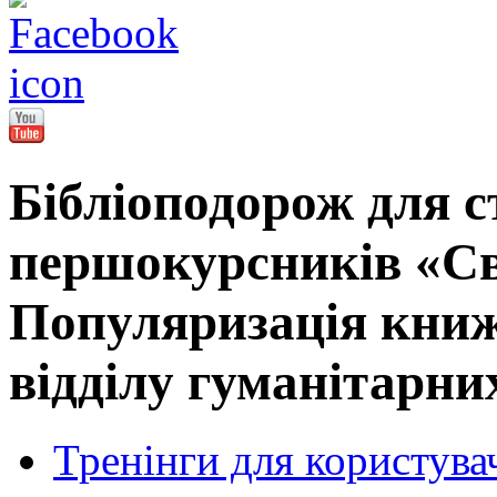
Бібліоподорож для с
першокурсників «Св
Популяризація книж
відділу гуманітарни
Тренінги для користува