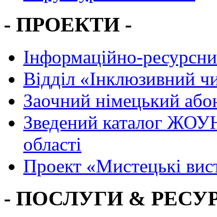
- ПРОЕКТИ -
Інформаційно-ресурсни
Вiддiл «Інклюзивний ч
Заочний німецький або
Зведений каталог ЖОУН
області
Проект «Мистецькі вис
- ПОСЛУГИ & РЕСУР