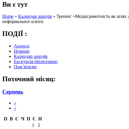
Ви є тут
Home
»
Календар заходів
»
Тренінг «Медіаграмотність як шлях 
неформальної освіти.
ПОДІЇ :
Анонси
Новини
Календар заходів
Екскурсія бібліотекою
Пам`ятаємо
Поточний місяц:
Серпень
«
»
П
В
С
Ч
П
С
Н
1
2