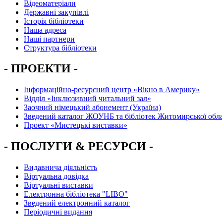
Відеоматеріали
Державні закупівлі
Історія бібліотеки
Наша адреса
Наші партнери
Структура бібліотеки
- ПРОЕКТИ -
Інформаційно-ресурсний центр «Вікно в Америку»
Вiддiл «Інклюзивний читальний зал»
Заочний німецький абонемент (Україна)
Зведений каталог ЖОУНБ та бібліотек Житомирської обла
Проект «Мистецькі виставки»
- ПОСЛУГИ & РЕСУРСИ -
Видавнича діяльність
Віртуальна довідка
Віртуальні виставки
Електронна бібліотека "LIBO"
Зведений електронний каталог
Періодичні видання