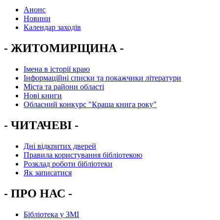
Анонс
Новини
Календар заходів
- ЖИТОМИРЩИНА -
Імена в історії краю
Інформаційні списки та покажчики літератури
Міста та райони області
Нові книги
Обласний конкурс "Краща книга року"
- ЧИТАЧЕВІ -
Дні відкритих дверей
Правила користування бібліотекою
Розклад роботи бібліотеки
Як записатися
- ПРО НАС -
Бібліотека у ЗМІ