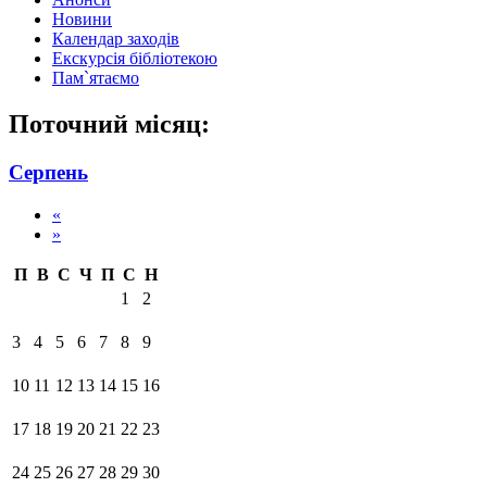
Новини
Календар заходів
Екскурсія бібліотекою
Пам`ятаємо
Поточний місяц:
Серпень
«
»
П
В
С
Ч
П
С
Н
1
2
3
4
5
6
7
8
9
10
11
12
13
14
15
16
17
18
19
20
21
22
23
24
25
26
27
28
29
30