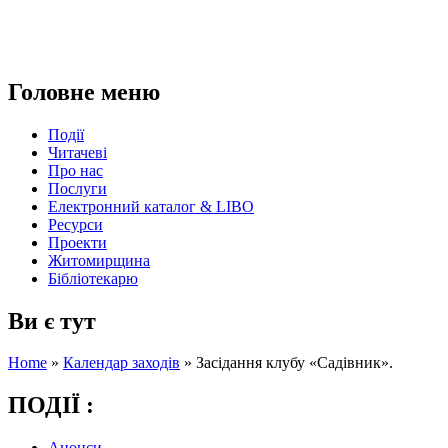
Головне меню
Події
Читачеві
Про нас
Послуги
Електронний каталог & LIBO
Ресурси
Проекти
Житомирщина
Бібліотекарю
Ви є тут
Home
»
Календар заходів
»
Засідання клубу «Садівник».
ПОДІЇ :
Анонси