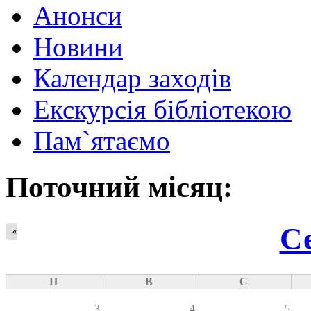
Анонси
Новини
Календар заходів
Екскурсія бібліотекою
Пам`ятаємо
Поточний місяц:
С
«
П
В
С
3
4
5