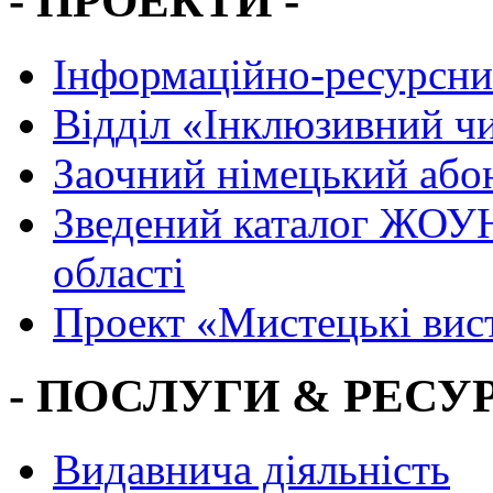
- ПРОЕКТИ -
Інформаційно-ресурсни
Вiддiл «Інклюзивний ч
Заочний німецький або
Зведений каталог ЖОУН
області
Проект «Мистецькі вис
- ПОСЛУГИ & РЕСУР
Видавнича діяльність