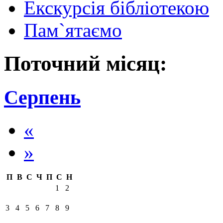
Екскурсія бібліотекою
Пам`ятаємо
Поточний місяц:
Серпень
«
»
П
В
С
Ч
П
С
Н
1
2
3
4
5
6
7
8
9