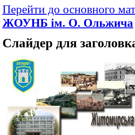
Перейти до основного мат
ЖОУНБ ім. О. Ольжича
Слайдер для заголовк