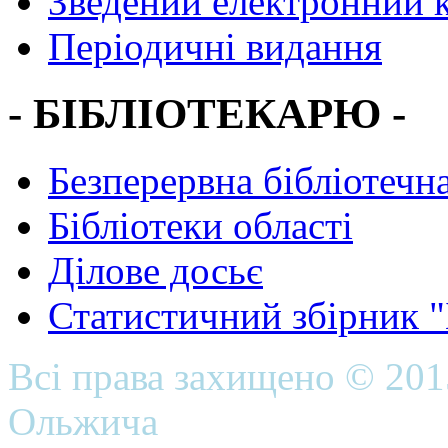
Зведений електронний к
Періодичні видання
- БІБЛІОТЕКАРЮ -
Безперервна бібліотечна
Бібліотеки області
Ділове досьє
Статистичний збірник 
Всі права захищено © 20
Ольжича