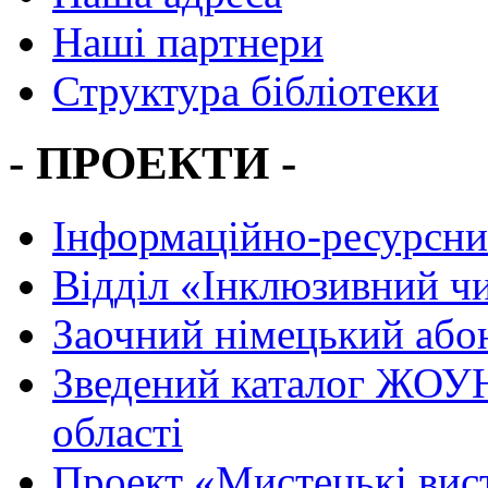
Наші партнери
Структура бібліотеки
- ПРОЕКТИ -
Інформаційно-ресурсни
Вiддiл «Інклюзивний ч
Заочний німецький або
Зведений каталог ЖОУН
області
Проект «Мистецькі вис