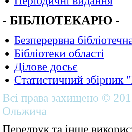
Періодичні видання
- БІБЛІОТЕКАРЮ -
Безперервна бібліотечна
Бібліотеки області
Ділове досьє
Статистичний збірник 
Всі права захищено © 20
Ольжича
Передрук та інше викорис