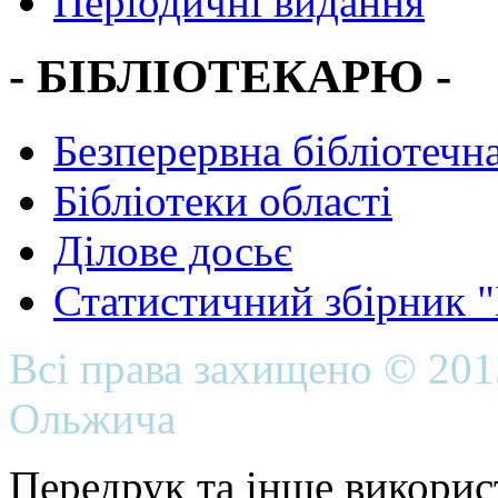
Періодичні видання
- БІБЛІОТЕКАРЮ -
Безперервна бібліотечна
Бібліотеки області
Ділове досьє
Статистичний збірник 
Всі права захищено © 20
Ольжича
Передрук та інше викорис