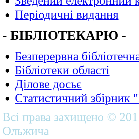
Зведений електронний к
Періодичні видання
- БІБЛІОТЕКАРЮ -
Безперервна бібліотечна
Бібліотеки області
Ділове досьє
Статистичний збірник 
Всі права захищено © 20
Ольжича