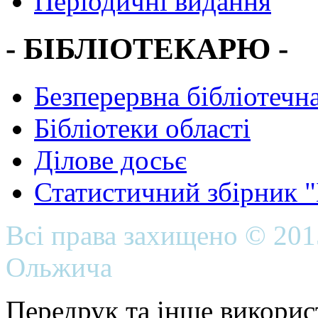
Періодичні видання
- БІБЛІОТЕКАРЮ -
Безперервна бібліотечна
Бібліотеки області
Ділове досьє
Статистичний збірник 
Всі права захищено © 20
Ольжича
Передрук та інше викорис