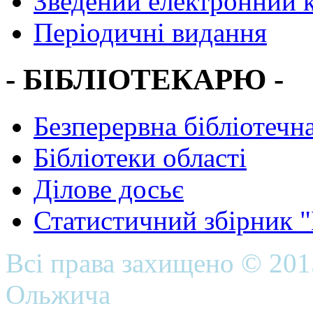
Зведений електронний к
Періодичні видання
- БІБЛІОТЕКАРЮ -
Безперервна бібліотечна
Бібліотеки області
Ділове досьє
Статистичний збірник 
Всі права захищено © 20
Ольжича