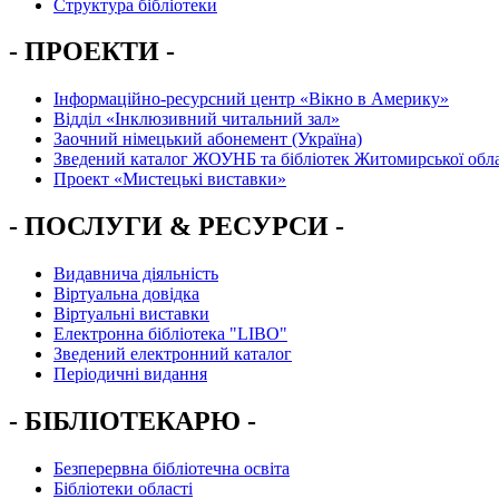
Структура бібліотеки
- ПРОЕКТИ -
Інформаційно-ресурсний центр «Вікно в Америку»
Вiддiл «Інклюзивний читальний зал»
Заочний німецький абонемент (Україна)
Зведений каталог ЖОУНБ та бібліотек Житомирської обла
Проект «Мистецькі виставки»
- ПОСЛУГИ & РЕСУРСИ -
Видавнича діяльність
Віртуальна довідка
Віртуальні виставки
Електронна бібліотека "LIBO"
Зведений електронний каталог
Періодичні видання
- БІБЛІОТЕКАРЮ -
Безперервна бібліотечна освіта
Бібліотеки області