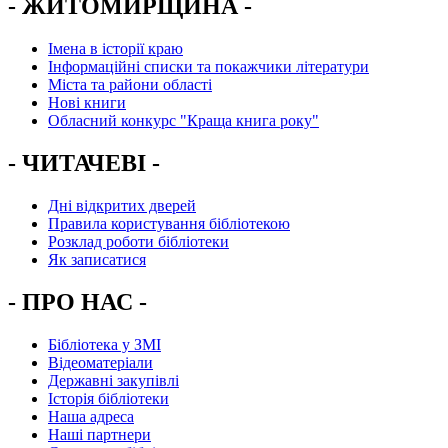
- ЖИТОМИРЩИНА -
Імена в історії краю
Інформаційні списки та покажчики літератури
Міста та райони області
Нові книги
Обласний конкурс "Краща книга року"
- ЧИТАЧЕВІ -
Дні відкритих дверей
Правила користування бібліотекою
Розклад роботи бібліотеки
Як записатися
- ПРО НАС -
Бібліотека у ЗМІ
Відеоматеріали
Державні закупівлі
Історія бібліотеки
Наша адреса
Наші партнери