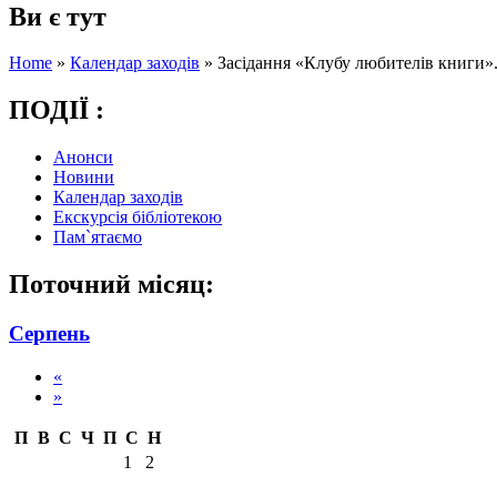
Ви є тут
Home
»
Календар заходів
»
Засідання «Клубу любителів книги»
ПОДІЇ :
Анонси
Новини
Календар заходів
Екскурсія бібліотекою
Пам`ятаємо
Поточний місяц:
Серпень
«
»
П
В
С
Ч
П
С
Н
1
2