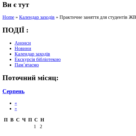
Ви є тут
Home
»
Календар заходів
»
Практичне заняття для студентів Ж
ПОДІЇ :
Анонси
Новини
Календар заходів
Екскурсія бібліотекою
Пам`ятаємо
Поточний місяц:
Серпень
«
»
П
В
С
Ч
П
С
Н
1
2