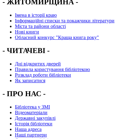
- ЖИТОМИРЩИНА -
Імена в історії краю
Інформаційні списки та покажчики літератури
Міста та райони області
Нові книги
Обласний конкурс "Краща книга року"
- ЧИТАЧЕВІ -
Дні відкритих дверей
Правила користування бібліотекою
Розклад роботи бібліотеки
Як записатися
- ПРО НАС -
Бібліотека у ЗМІ
Відеоматеріали
Державні закупівлі
Історія бібліотеки
Наша адреса
Наші партнери