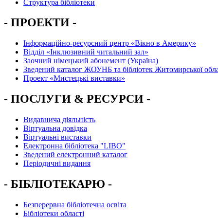
Структура бібліотеки
- ПРОЕКТИ -
Інформаційно-ресурсний центр «Вікно в Америку»
Вiддiл «Інклюзивний читальний зал»
Заочний німецький абонемент (Україна)
Зведений каталог ЖОУНБ та бібліотек Житомирської обла
Проект «Мистецькі виставки»
- ПОСЛУГИ & РЕСУРСИ -
Видавнича діяльність
Віртуальна довідка
Віртуальні виставки
Електронна бібліотека "LIBO"
Зведений електронний каталог
Періодичні видання
- БІБЛІОТЕКАРЮ -
Безперервна бібліотечна освіта
Бібліотеки області