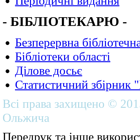
Періодичні видання
- БІБЛІОТЕКАРЮ -
Безперервна бібліотечна
Бібліотеки області
Ділове досьє
Статистичний збірник 
Всі права захищено © 20
Ольжича
Передрук та інше викорис