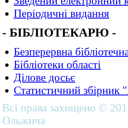
Зведений електронний к
Періодичні видання
- БІБЛІОТЕКАРЮ -
Безперервна бібліотечна
Бібліотеки області
Ділове досьє
Статистичний збірник 
Всі права захищено © 20
Ольжича