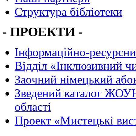
Структура бібліотеки
- ПРОЕКТИ -
Інформаційно-ресурсни
Вiддiл «Інклюзивний ч
Заочний німецький або
Зведений каталог ЖОУН
області
Проект «Мистецькі вис