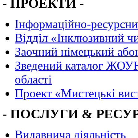
- ПРОЕКТИ -
Інформаційно-ресурсни
Вiддiл «Інклюзивний ч
Заочний німецький або
Зведений каталог ЖОУН
області
Проект «Мистецькі вис
- ПОСЛУГИ & РЕСУР
Видавнича діяльність