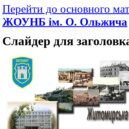
Перейти до основного мат
ЖОУНБ ім. О. Ольжича
Слайдер для заголовк