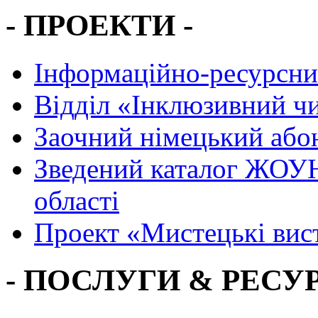
- ПРОЕКТИ -
Інформаційно-ресурсни
Вiддiл «Інклюзивний ч
Заочний німецький або
Зведений каталог ЖОУН
області
Проект «Мистецькі вис
- ПОСЛУГИ & РЕСУР