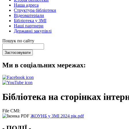
Наша адреса
Структура бібліотеки
Відеоматеріали
Бібліотека у ЗМІ
Наші партнери
Державні закупівлі
Пошук по сайту
Ми в соціальних мережах:
Бібліотека на сторінках інтерн
File CMI:
ЖОУНБ у ЗМІ 2024 рік.pdf
- ПОДІЇ -