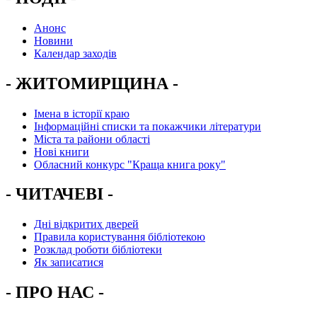
Анонс
Новини
Календар заходів
- ЖИТОМИРЩИНА -
Імена в історії краю
Інформаційні списки та покажчики літератури
Міста та райони області
Нові книги
Обласний конкурс "Краща книга року"
- ЧИТАЧЕВІ -
Дні відкритих дверей
Правила користування бібліотекою
Розклад роботи бібліотеки
Як записатися
- ПРО НАС -