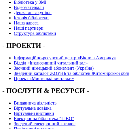
Бібліотека у ЗМІ
Відеоматеріали
Державні закупівлі
Історія бібліотеки
Наша адреса
Наші партнери
Структура бібліотеки
- ПРОЕКТИ -
Інформаційно-ресурсний центр «Вікно в Америку»
Вiддiл «Інклюзивний читальний зал»
Заочний німецький абонемент (Україна)
Зведений каталог ЖОУНБ та бібліотек Житомирської обла
Проект «Мистецькі виставки»
- ПОСЛУГИ & РЕСУРСИ -
Видавнича діяльність
Віртуальна довідка
Віртуальні виставки
Електронна бібліотека "LIBO"
Зведений електронний каталог
Періодичні видання