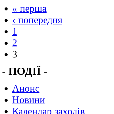
« перша
‹ попередня
1
2
3
- ПОДІЇ -
Анонс
Новини
Календар заходів