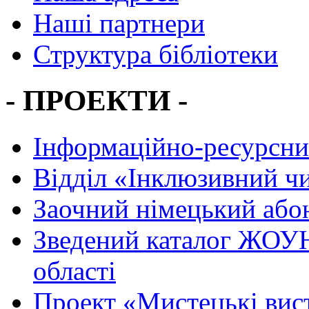
Наші партнери
Структура бібліотеки
- ПРОЕКТИ -
Інформаційно-ресурсни
Вiддiл «Інклюзивний ч
Заочний німецький або
Зведений каталог ЖОУН
області
Проект «Мистецькі вис