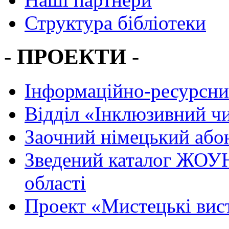
Структура бібліотеки
- ПРОЕКТИ -
Інформаційно-ресурсни
Вiддiл «Інклюзивний ч
Заочний німецький або
Зведений каталог ЖОУН
області
Проект «Мистецькі вис