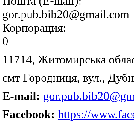
Пошта (E-mail):
gor.pub.bib20@gmail.com
Корпорация:
0
11714, Житомирська облас
смт Городниця, вул., Дубн
E
-
m
а
il
:
gor.pub.bib20@gm
Facebook:
https://www.fa