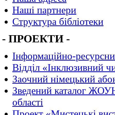
Наші партнери
Структура бібліотеки
- ПРОЕКТИ -
Інформаційно-ресурсни
Вiддiл «Інклюзивний ч
Заочний німецький або
Зведений каталог ЖОУН
області
Проект «Мистецькі вис