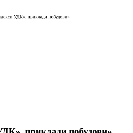
індекси УДК», приклади побудови»
 УДК», приклади побудови»