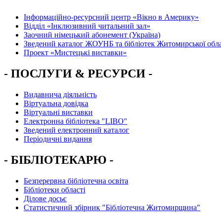
Інформаційно-ресурсний центр «Вікно в Америку»
Вiддiл «Інклюзивний читальний зал»
Заочний німецький абонемент (Україна)
Зведений каталог ЖОУНБ та бібліотек Житомирської обла
Проект «Мистецькі виставки»
- ПОСЛУГИ & РЕСУРСИ -
Видавнича діяльність
Віртуальна довідка
Віртуальні виставки
Електронна бібліотека "LIBO"
Зведений електронний каталог
Періодичні видання
- БІБЛІОТЕКАРЮ -
Безперервна бібліотечна освіта
Бібліотеки області
Ділове досьє
Статистичний збірник "Бібліотечна Житомирщина"