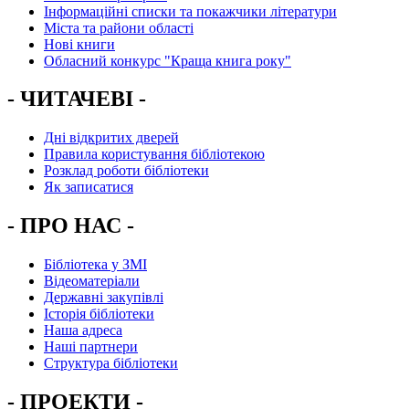
Інформаційні списки та покажчики літератури
Міста та райони області
Нові книги
Обласний конкурс "Краща книга року"
- ЧИТАЧЕВІ -
Дні відкритих дверей
Правила користування бібліотекою
Розклад роботи бібліотеки
Як записатися
- ПРО НАС -
Бібліотека у ЗМІ
Відеоматеріали
Державні закупівлі
Історія бібліотеки
Наша адреса
Наші партнери
Структура бібліотеки
- ПРОЕКТИ -